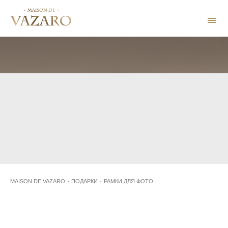
КЛУБ MAISON DE
ФИЛОСОФИЯ
VAZARO
·
·
MAISON DE VAZARO
ПОДАРКИ
РАМКИ ДЛЯ ФОТО
Есть фотографии, на которые приятно смотреть не время от
времени, а постоянно. Именно они в хорошо подобранной рамке
станут украшением, как рабочего стола, так и домашнего
убранства.